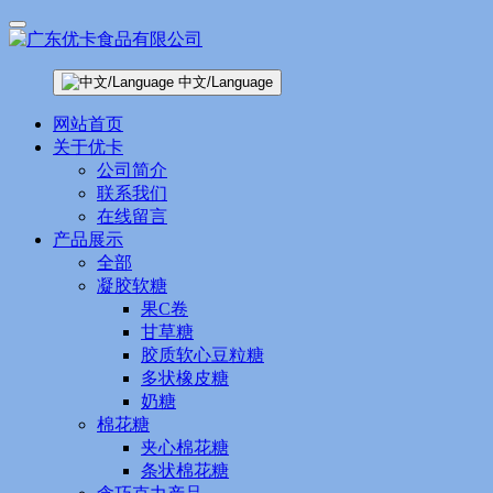
中文/Language
网站首页
关于优卡
公司简介
联系我们
在线留言
产品展示
全部
凝胶软糖
果C卷
甘草糖
胶质软心豆粒糖
多状橡皮糖
奶糖
棉花糖
夹心棉花糖
条状棉花糖