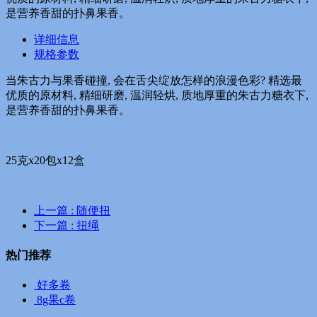
是营养香甜的扑鼻果香。
详细信息
规格参数
当朱古力与果香碰撞, 会在舌尖绽放怎样的浪漫色彩? 精选最
优质的原材料, 精细研磨, 温润轻烘, 质地厚重的朱古力糖衣下,
是营养香甜的扑鼻果香。
25克x20包x12盒
上一篇
: 随便扭
下一篇
: 扭绳
热门推荐
好多卷
8g果c卷