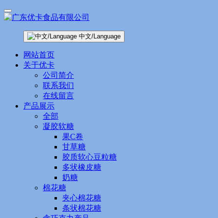
中文/Language
网站首页
关于优卡
公司简介
联系我们
在线留言
产品展示
全部
凝胶软糖
果C卷
甘草糖
胶质软心豆粒糖
多状橡皮糖
奶糖
棉花糖
夹心棉花糖
条状棉花糖