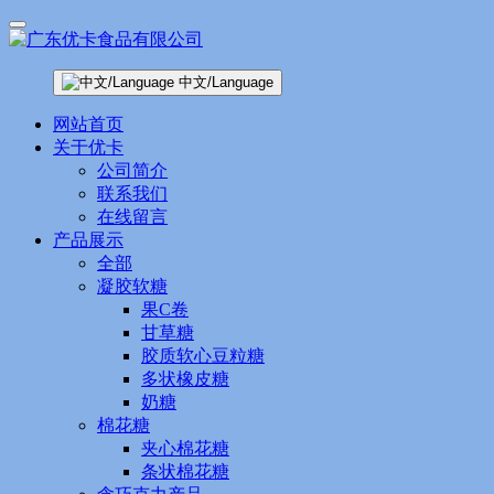
中文/Language
网站首页
关于优卡
公司简介
联系我们
在线留言
产品展示
全部
凝胶软糖
果C卷
甘草糖
胶质软心豆粒糖
多状橡皮糖
奶糖
棉花糖
夹心棉花糖
条状棉花糖