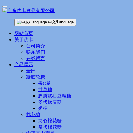
中文/Language
网站首页
关于优卡
公司简介
联系我们
在线留言
产品展示
全部
凝胶软糖
果C卷
甘草糖
胶质软心豆粒糖
多状橡皮糖
奶糖
棉花糖
夹心棉花糖
条状棉花糖